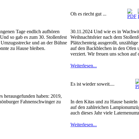
Oh es riecht gut ...
angenen Tage endlich aufhören
30.11.2024 Und wie es in Wachwitz 
Und so gab es zum 30. Stollenfest
Weihnachtsfeier nach dem Stollenf
er Umzugsstrecke und an der Bühne
Plätzchenteig ausgerollt, unzählig
nnte zu Hause bleiben.
auf den Backblechen in den Ofen
verziert. Wir freuen uns schon auf 
Weiterlesen...
Es ist wieder soweit....
 es herausgefunden haben: 2019,
Schönburger Fahnenschwinger zu
In den Kitas und zu Hause basteln
auf den zahlreichen Lampionumzüg
auch dieses Jahr viele Laternenum
Weiterlesen...